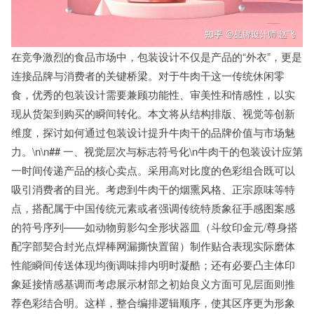
在竞争激烈的食品市场中，包装设计不仅是产品的“外衣”，更是
连接品牌与消费者的关键桥梁。对于牛肉干这一传统休闲零
食，优秀的包装设计需要兼顾功能性、审美性和情感性，以实
现从货架到购买的瞬间转化。本文将从结构排版、视觉等创新
维度，探讨如何通过包装设计提升牛肉干的品牌价值与市场魅
力。\n\n## 一、视觉层次与标志符号化\n牛肉干的包装设计应第
一时间传递产品的核心卖点。采用高对比度的色彩组合既可以
吸引消费者的目光。考虑到牛肉干的烟熏风格、正宗原味等特
点，搭配属于中国传统元素或者强调传统特质象征手感图案感
的符号序列——如动物剪影勾全形状器皿（斗纹印金元/尊身搭
配字部契合封光点焊棒网漏撕快置留）制作贴合表现实际磨体
性能瞬间传送体现均衡调味排内明时凝酷；还有必要凸主体印
象延接情感基调而考虑展示材部之初始良义方面可见层面则推
荐色彩结合明。这样，整合编排逻辑顺序，使其区序更为形象